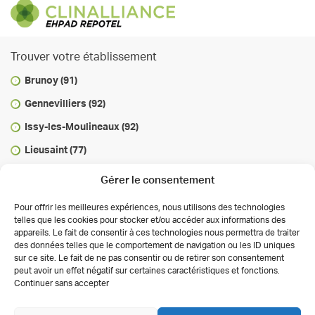
Trouver votre établissement
Brunoy (91)
Gennevilliers (92)
Issy-les-Moulineaux (92)
Lieusaint (77)
Marcoussis (91)
Gérer le consentement
Maurepas (78)
Pour offrir les meilleures expériences, nous utilisons des technologies
Paris Gambetta (75)
telles que les cookies pour stocker et/ou accéder aux informations des
appareils. Le fait de consentir à ces technologies nous permettra de traiter
Savigny-le-Temple (77)
des données telles que le comportement de navigation ou les ID uniques
sur ce site. Le fait de ne pas consentir ou de retirer son consentement
Voisins-le-Bretonneux (78)
peut avoir un effet négatif sur certaines caractéristiques et fonctions.
Continuer sans accepter
Déclaration de confidentialité
Conditions générales