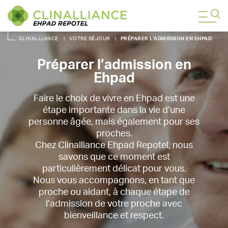
CLINALLIANCE
|
VOTRE SÉJOUR
|
PRÉPARER L’ADMISSION EN EHPAD
Préparer l’admission en
Ehpad
Faire le choix de vivre en Ehpad est une
étape importante dans la vie d’une
personne âgée, mais également pour ses
proches.
Chez Clinalliance Ehpad Repotel, nous
savons que ce moment est
particulièrement délicat pour vous.
Nous vous accompagnons, en tant que
proche ou aidant, à chaque étape de
l’admission de votre proche avec
bienveillance et respect.