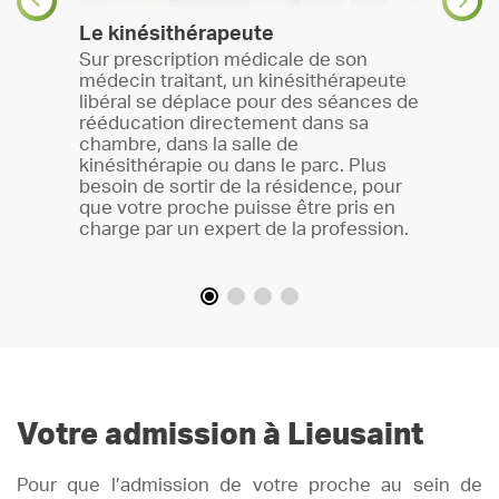
Le dis
Le kinésithérapeute
infirm
lliance
Sur prescription médicale de son
Un dis
sidents
médecin traitant, un kinésithérapeute
infirm
se
libéral se déplace pour des séances de
place 
pie,
rééducation directement dans sa
Sous l
chambre, dans la salle de
téléph
kinésithérapie ou dans le parc. Plus
par l’A
besoin de sortir de la résidence, pour
réside
que votre proche puisse être pris en
rapide
charge par un expert de la profession.
Votre admission à Lieusaint
Pour que l’admission de votre proche au sein de