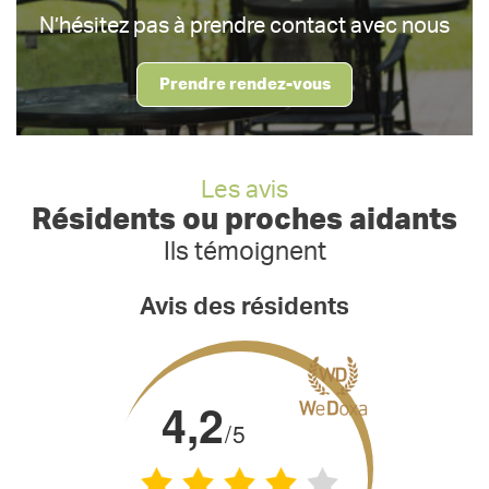
N’hésitez pas à prendre contact avec nous
l
s
c
Prendre rendez-vous
r
e
e
Les avis
n
Résidents ou proches aidants
Ils témoignent
Avis des résidents
4,2
/5