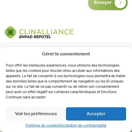
Envoyer
Trouver votre établissement
Gérer le consentement
Brunoy (91)
Pour offrir les meilleures expériences, nous utilisons des technologies
Gennevilliers (92)
telles que les cookies pour stocker et/ou accéder aux informations des
appareils. Le fait de consentir à ces technologies nous permettra de traiter
Issy-les-Moulineaux (92)
des données telles que le comportement de navigation ou les ID uniques
sur ce site. Le fait de ne pas consentir ou de retirer son consentement
Lieusaint (77)
peut avoir un effet négatif sur certaines caractéristiques et fonctions.
Continuer sans accepter
Marcoussis (91)
Maurepas (78)
Voir les préférences
Accepter
Paris Gambetta (75)
Politique de cookies
Déclaration de confidentialité
Savigny-le-Temple (77)