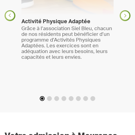
Télém
Activité Physique Adaptée
r des
L’un d
Grâce à l’association Siel Bleu, chacun
it dans
consul
de nos résidents peut bénéficier d’un
ique
se dép
programme d’Activités Physiques
. La
médec
Adaptées. Les exercices sont en
aines
lui pr
adéquation avec leurs besoins, leurs
smes
dista
capacités et leurs envies.
infirmi
nt de
s