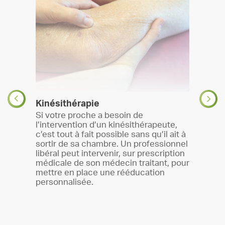
Exper
Kinésithérapie
cale
Notre 
Si votre proche a besoin de
cine
formée
l’intervention d’un kinésithérapeute,
ns
perso
c’est tout à fait possible sans qu’il ait à
dre
trouble
sortir de sa chambre. Un professionnel
n
propos
libéral peut intervenir, sur prescription
chacun
médicale de son médecin traitant, pour
ation,
bienve
mettre en place une rééducation
 une
personnalisée.
 les
fin
al.